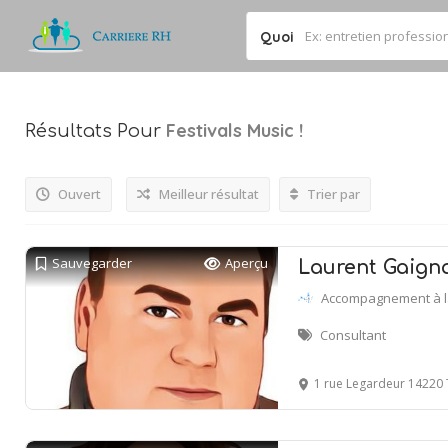
Quoi
Festivals Music
!
Résultats Pour
Ouvert
Meilleur résultat
Trier par
Sauvegarder
Aperçu
Laurent Gaign
Accompagnement à la
Consultant
1 rue Legardeur 14220