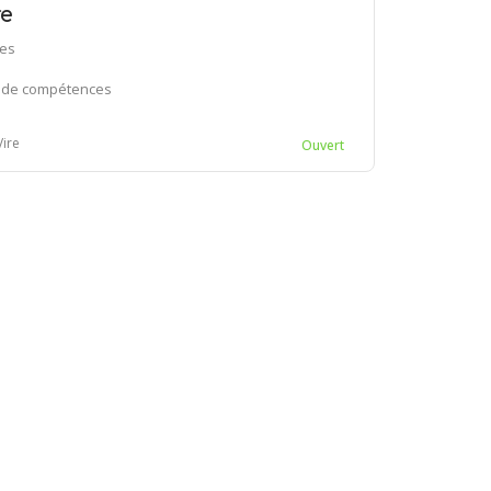
re
ces
n de compétences
Vire
Ouvert