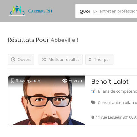
Quoi
Abbeville
!
Résultats Pour
Ouvert
Meilleur résultat
Trier par
Sauvegarder
Aperçu
Benoit Lalot
Bilans de compéten
Consultant en bilan
11 rue Lesueur 80100 A