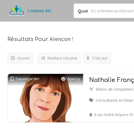
Quoi
Alençon
!
Résultats Pour
Ouvert
Meilleur résultat
Trier par
Sauvegarder
Aperçu
Nathalie Franç
Bilans de compéten
Consultante en bila
4 rue André Ampere 61