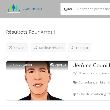
Quoi
Arras
!
Résultats Pour
Ouvert
Meilleur résultat
Trier par
Sauvegarder
Aperçu
Jérôme Couaill
Bilans de compéten
Consultant en bilan
17 Bd de Strasbourg 6